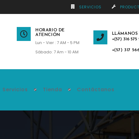
SERVICIOS
PRODUC
HORARIO DE
LLÁMANOS
ATENCIÓN
+(57) 316 575 
Lun - Vier : 7 AM - 5 PM
+(57) 317 56
Sábado: 7 Am - 10 AM
Servicios
Tienda
Contáctanos