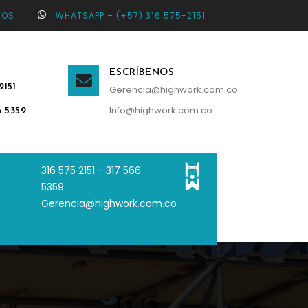
TOS
WHATSAPP – (+57) 316 575-2151
ESCRÍBENOS
2151
Gerencia@highwork.com.co
Info@highwork.com.co
6 5359
316 575 2151 - 3
17 566
5359
Gerencia@highwork.com.co