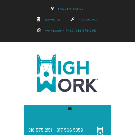
ENCUENTRANOS
SERVICIOS
PRODUCTOS
WHATSAPP – (+57) 316 575-2151
316 575 2151 - 3
17 566 5359