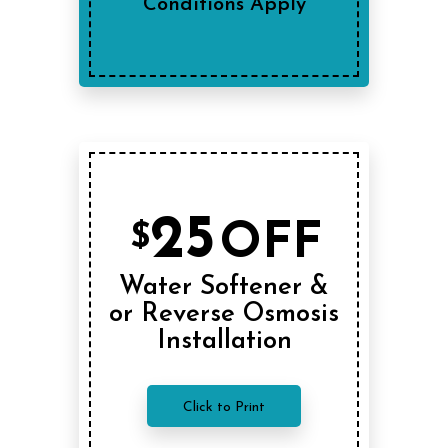
Conditions Apply
25
OFF
$
Water Softener &
or Reverse Osmosis
Installation
Click to Print