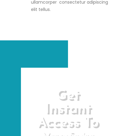
ullamcorper consectetur adipiscing
elit tellus.
Get
Instant
Access To
Money Saving