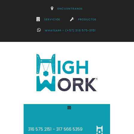
ENCUENTRANOS
SERVICIOS
PRODUCTOS
WHATSAPP – (+57) 316 575-2151
316 575 2151 - 3
17 566 5359