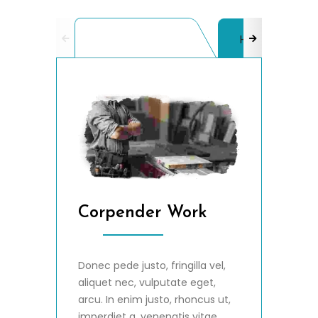
Hourly Package
Half Day Pac
Corpender Work
Donec pede justo, fringilla vel,
aliquet nec, vulputate eget,
arcu. In enim justo, rhoncus ut,
imperdiet a, venenatis vitae,