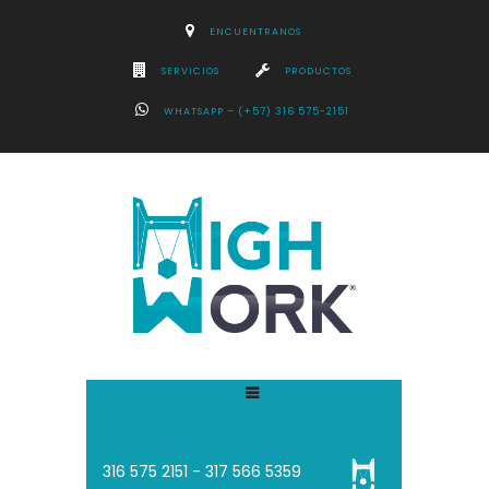
ENCUENTRANOS
SERVICIOS
PRODUCTOS
WHATSAPP – (+57) 316 575-2151
316 575 2151 - 3
17 566 5359