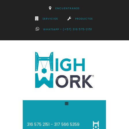
ENCUENTRANOS
SERVICIOS
PRODUCTOS
WHATSAPP – (+57) 316 575-2151
316 575 2151 - 3
17 566 5359