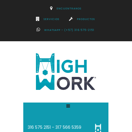
ENCUENTRANOS
SERVICIOS
PRODUCTOS
WHATSAPP – (+57) 316 575-2151
316 575 2151 - 3
17 566 5359