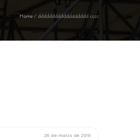
Home
dddddddddddddddddd cccc
26 de marzo de 2019