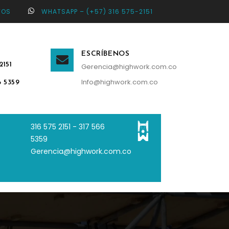
TOS
WHATSAPP – (+57) 316 575-2151
ESCRÍBENOS
2151
Gerencia@highwork.com.co
Info@highwork.com.co
6 5359
316 575 2151 - 3
17 566
5359
Gerencia@highwork.com.co