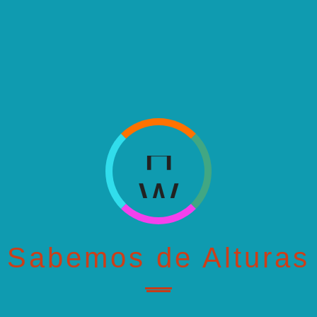
W
H
W
H
W
H
...
Sabemos de Alturas