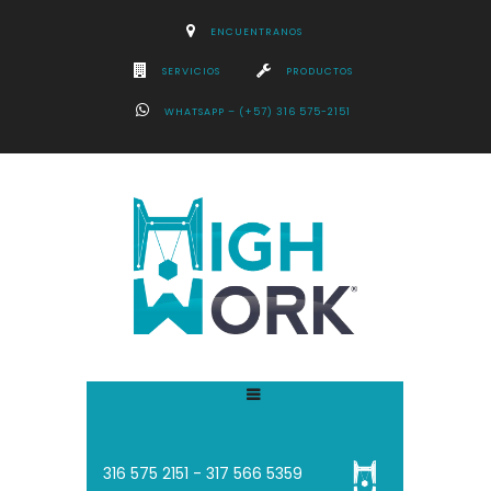
ENCUENTRANOS
SERVICIOS
PRODUCTOS
WHATSAPP – (+57) 316 575-2151
316 575 2151 - 3
17 566 5359