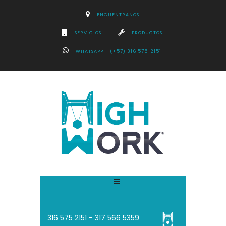
ENCUENTRANOS
SERVICIOS
PRODUCTOS
WHATSAPP – (+57) 316 575-2151
316 575 2151 - 3
17 566 5359