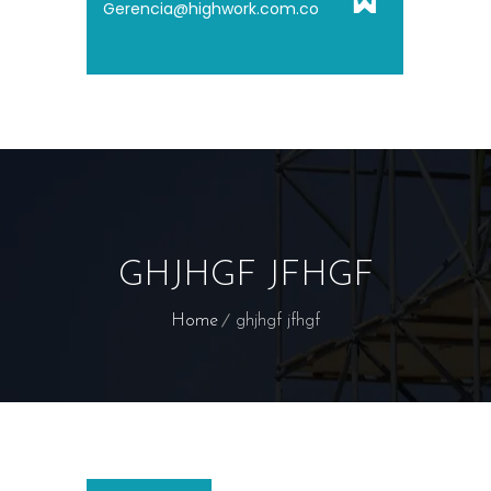
Gerencia@highwork.com.co
GHJHGF JFHGF
Home
ghjhgf jfhgf