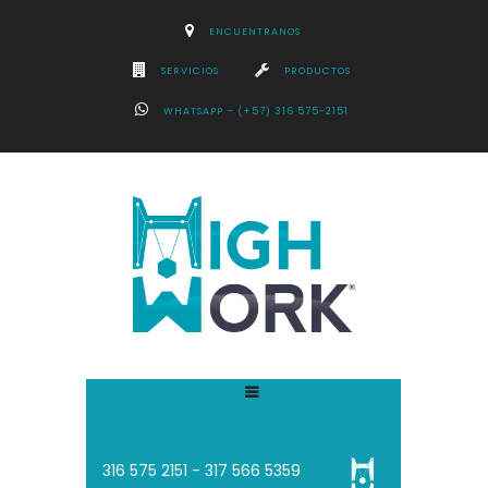
ENCUENTRANOS
SERVICIOS
PRODUCTOS
WHATSAPP – (+57) 316 575-2151
316 575 2151 - 3
17 566 5359