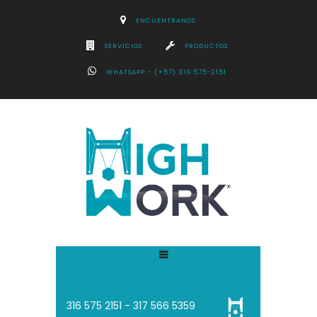
ENCUENTRANOS
SERVICIOS
PRODUCTOS
WHATSAPP – (+57) 316 575-2151
316 575 2151 - 3
17 566 5359