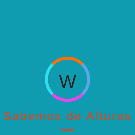
H
W
H
W
H
...
Sabemos de Alturas