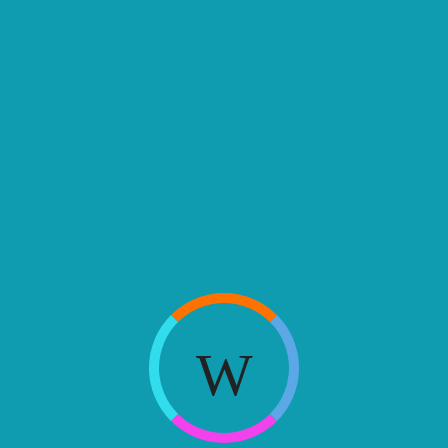
H
W
H
W
H
W
H
...