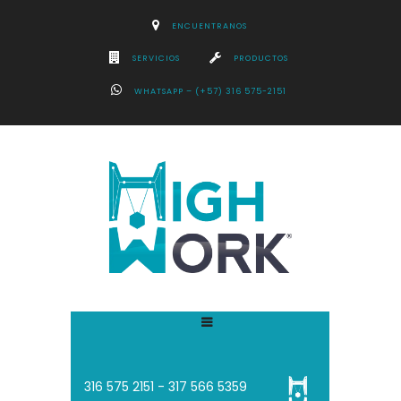
ENCUENTRANOS
SERVICIOS
PRODUCTOS
WHATSAPP – (+57) 316 575-2151
316 575 2151 - 3
17 566 5359