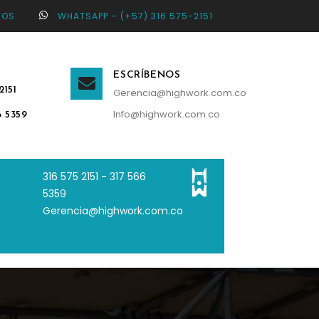
TOS
WHATSAPP – (+57) 316 575-2151
ESCRÍBENOS
2151
Gerencia@highwork.com.co
Info@highwork.com.co
6 5359
316 575 2151 - 3
17 566
5359
Gerencia@highwork.com.co