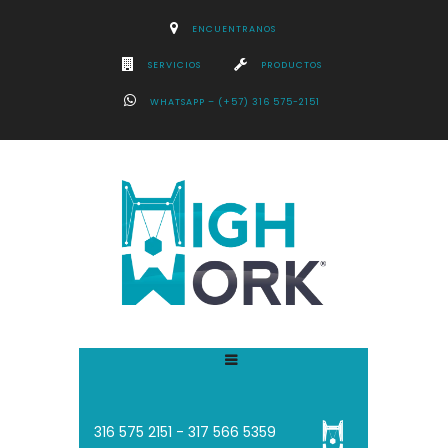
ENCUENTRANOS
SERVICIOS
PRODUCTOS
WHATSAPP – (+57) 316 575-2151
316 575 2151 - 3
17 566 5359