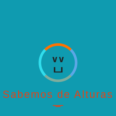
H
W
H
W
H
...
Sabemos de Alturas