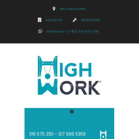
ENCUENTRANOS
SERVICIOS
PRODUCTOS
WHATSAPP – (+57) 316 575-2151
316 575 2151 - 3
17 566 5359