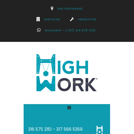
ENCUENTRANOS
SERVICIOS
PRODUCTOS
WHATSAPP – (+57) 316 575-2151
316 575 2151 - 3
17 566 5359