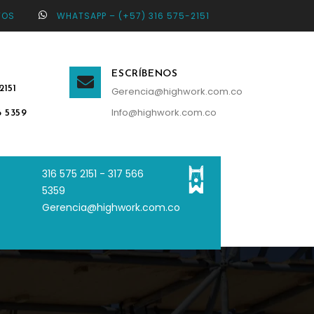
TOS
WHATSAPP – (+57) 316 575-2151
ESCRÍBENOS
2151
Gerencia@highwork.com.co
Info@highwork.com.co
6 5359
316 575 2151 - 3
17 566
5359
Gerencia@highwork.com.co