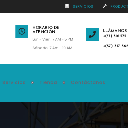
SERVICIOS
PRODUC
HORARIO DE
LLÁMANOS
ATENCIÓN
+(57) 316 575 
Lun - Vier : 7 AM - 5 PM
+(57) 317 56
Sábado: 7 Am - 10 AM
Servicios
Tienda
Contáctanos