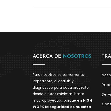
ACERCA DE
NOSOTROS
TR
Para nosotros es sumamente
Noso
importante, el analisis y
Prod
diagnóstico para cada proyecto,
desde alturas mínimas, hasta
Serv
macroproyectos, porque
en
HIGH
Con
WORK
la
seguridad
es
nuestra