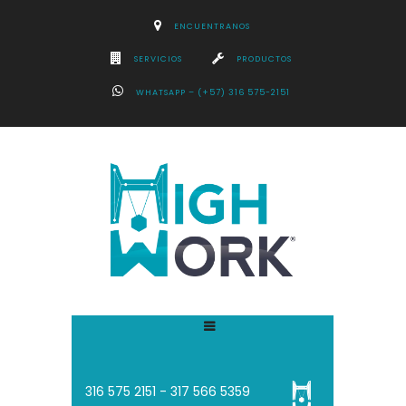
ENCUENTRANOS
SERVICIOS
PRODUCTOS
WHATSAPP – (+57) 316 575-2151
316 575 2151 - 3
17 566 5359