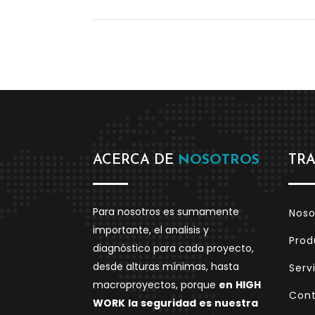
ACERCA DE
NOSOTROS
TR
Para nosotros es sumamente
Noso
importante, el analisis y
Prod
diagnóstico para cada proyecto,
desde alturas mínimas, hasta
Serv
macroproyectos, porque
en
HIGH
Con
WORK
la
seguridad
es
nuestra