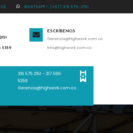
TOS
WHATSAPP – (+57) 316 575-2151
ESCRÍBENOS
2151
Gerencia@highwork.com.co
Info@highwork.com.co
6 5359
316 575 2151 - 3
17 566
5359
Gerencia@highwork.com.co