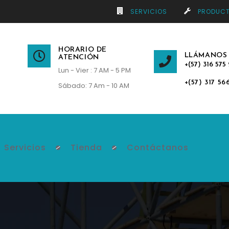
SERVICIOS
PRODUC
HORARIO DE
LLÁMANOS
ATENCIÓN
+(57) 316 575 
Lun - Vier : 7 AM - 5 PM
+(57) 317 56
Sábado: 7 Am - 10 AM
Servicios
Tienda
Contáctanos