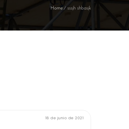
Home
sssjh shbasjk
18 de junio de 2021