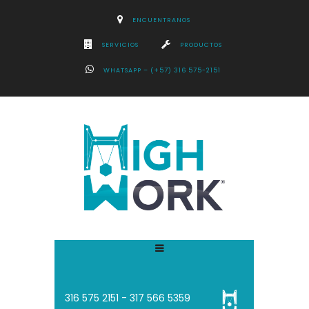
ENCUENTRANOS
SERVICIOS
PRODUCTOS
WHATSAPP – (+57) 316 575-2151
316 575 2151 - 3
17 566 5359