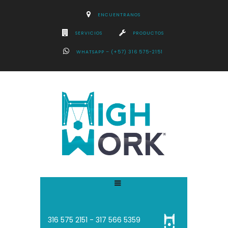
ENCUENTRANOS
SERVICIOS
PRODUCTOS
WHATSAPP – (+57) 316 575-2151
316 575 2151 - 3
17 566 5359