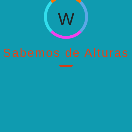
W
H
OUS STORY
NEXT
...
Sabemos de Alturas