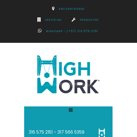
ENCUENTRANOS
SERVICIOS
PRODUCTOS
WHATSAPP – (+57) 316 575-2151
316 575 2151 - 3
17 566 5359