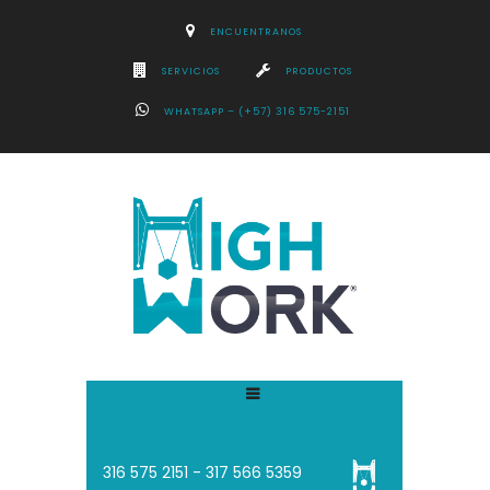
ENCUENTRANOS
SERVICIOS
PRODUCTOS
WHATSAPP – (+57) 316 575-2151
316 575 2151 - 3
17 566 5359