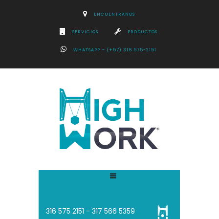
ENCUENTRANOS
SERVICIOS
PRODUCTOS
WHATSAPP – (+57) 316 575-2151
316 575 2151 - 3
17 566 5359