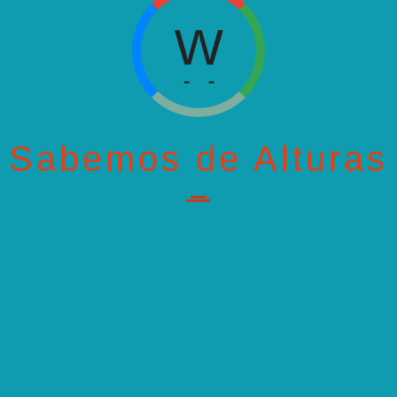
W
H
OUS STORY
NEXT
W
H
Sabemos de Alturas
W
H
...