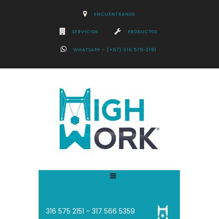
ENCUENTRANOS
SERVICIOS
PRODUCTOS
WHATSAPP – (+57) 316 575-2151
316 575 2151 - 3
17 566 5359