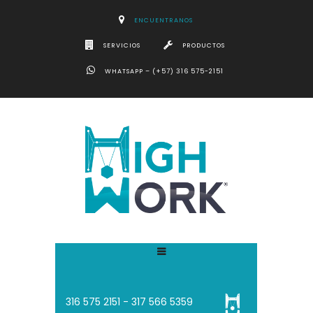
ENCUENTRANOS
SERVICIOS
PRODUCTOS
WHATSAPP – (+57) 316 575-2151
316 575 2151 - 3
17 566 5359