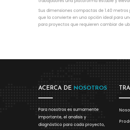
trabajadores una plataforma estable y eleva
Sus dimensiones compactas de 1.40 metros po
que la convierte en una opción ideal para un
para proyectos que requieren cambiar de u
ACERCA DE
NOSOTROS
TR
Para nosotros es sumamente
Noso
importante, el analisis y
Prod
diagnóstico para cada proyecto,