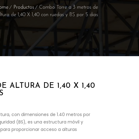
ome
Productos
Combo Torre a 3 metros de
ltura de 1,40 X 1,40 con ruedas y BS por 5 dias
 ALTURA DE 1,40 X 1,40
S
ltura, con dimensiones de 1.40 metros por
uridad (BS), es una estructura móvil y
 para proporcionar acceso a alturas