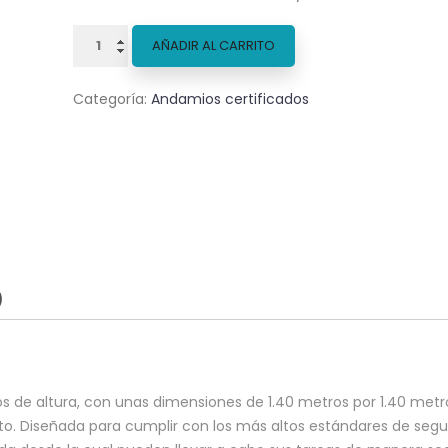
Combo
AÑADIR AL CARRITO
Torre
a
Categoría:
Andamios certificados
3
metros
de
altura
de
1,40
X
1,40
)
con
ruedas
y
BS
por
 de altura, con unas dimensiones de 1.40 metros por 1.40 metros
5
o. Diseñada para cumplir con los más altos estándares de segur
dias