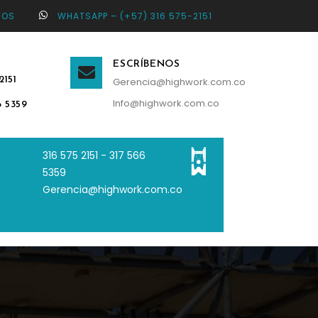
TOS
WHATSAPP – (+57) 316 575-2151
ESCRÍBENOS
2151
Gerencia@highwork.com.co
Info@highwork.com.co
6 5359
316 575 2151 - 3
17 566
5359
Gerencia@highwork.com.co