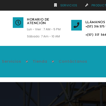
SERVICIOS
PRODUC
HORARIO DE
LLÁMANOS
ATENCIÓN
+(57) 316 575 
Lun - Vier : 7 AM - 5 PM
+(57) 317 56
Sábado: 7 Am - 10 AM
Servicios
Tienda
Contáctanos